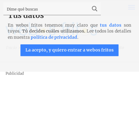
Tus datos
En webos fritos tenemos muy claro que
tus datos
son
tuyos.
Tú decides cuáles utilizamos.
Lee todos los detalles
en nuestra
política de privacidad
.
Inicio
>
Recetas
>
Entrantes y aperitivos
>
Bocados de bonito
La acepto, y quiero entrar a webos fritos
Publicidad