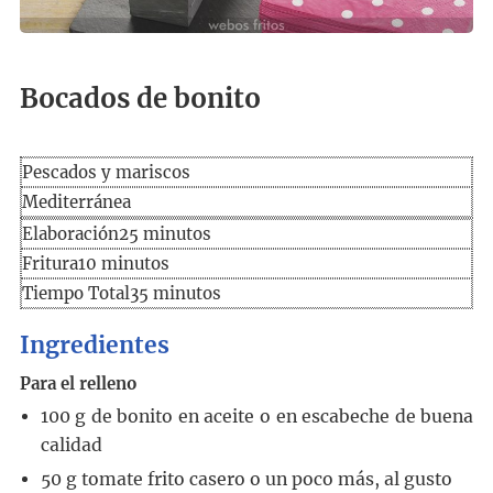
Bocados de bonito
Pescados y mariscos
Mediterránea
Elaboración
minutos
Elaboración
25
minutos
minutos
Fritura
10
minutos
Tiempo
minutos
Tiempo Total
35
minutos
total
Ingredientes
Para el relleno
100
g
de bonito en aceite o en escabeche de buena
calidad
50
g
tomate frito casero
o un poco más, al gusto