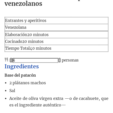
venezolanos
Entrantes y aperitivos
Venezolana
Elaboración
minutos
Elaboración
20
minutos
Cocinado
minutos
Cocinado
20
minutos
Tiempo
minutos
Tiempo Total
40
minutos
total
–
+
personas
Ingredientes
Base del patacón
2
plátanos machos
Sal
Aceite de oliva virgen extra —o de cacahuete, que
es el ingrediente auténtico—