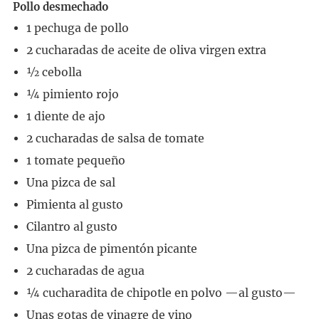
Pollo desmechado
1
pechuga de pollo
2
cucharadas
de aceite de oliva virgen extra
½
cebolla
¼
pimiento rojo
1
diente
de ajo
2
cucharadas
de salsa de tomate
1
tomate pequeño
Una pizca de sal
Pimienta al gusto
Cilantro al gusto
Una pizca de pimentón picante
2
cucharadas
de agua
¼
cucharadita
de chipotle en polvo —al gusto—
Unas gotas de vinagre de vino