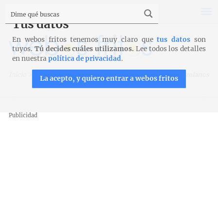
Tus datos
En webos fritos tenemos muy claro que
tus datos
son
tuyos.
Tú decides cuáles utilizamos.
Lee todos los detalles
en nuestra
política de privacidad
.
Inicio
>
Recetas
>
Entrantes y aperitivos
>
Patacones venezolanos
La acepto, y quiero entrar a webos fritos
Publicidad