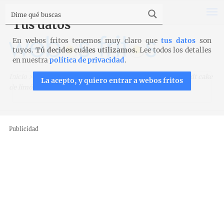
Tus datos
En webos fritos tenemos muy claro que
tus datos
son
tuyos.
Tú decides cuáles utilizamos.
Lee todos los detalles
en nuestra
política de privacidad
.
Inicio
>
Recetas
>
Bizcochos, magdalenas y galletas
>
Bundt cake
La acepto, y quiero entrar a webos fritos
de limón
Publicidad