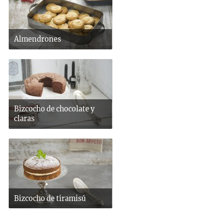
Almendrones
Bizcocho de chocolate y
claras
Bizcocho de tiramisú