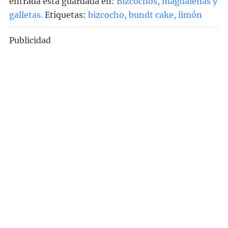
entrada está guardada en:
Bizcochos, magdalenas y
galletas
.
Etiquetas:
bizcocho
,
bundt cake
,
limón
Publicidad