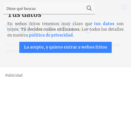
Tus datos
En webos fritos tenemos muy claro que
tus datos
son
tuyos.
Tú decides cuáles utilizamos.
Lee todos los detalles
en nuestra
política de privacidad
.
Inicio
>
Recetas
>
Bizcochos, magdalenas y galletas
>
Colinetas
La acepto, y quiero entrar a webos fritos
de Navia
Publicidad