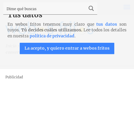
Tus datos
En webos fritos tenemos muy claro que
tus datos
son
tuyos.
Tú decides cuáles utilizamos.
Lee todos los detalles
en nuestra
política de privacidad
.
Inicio
>
Trucos, técnicas y productos
>
Productos
>
Cómo
La acepto, y quiero entrar a webos fritos
conservar los huevos
Publicidad