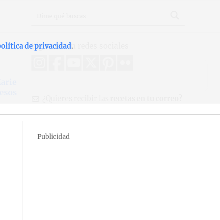
Síguenos en redes sociales
olítica de privacidad
.
arie
esos
¿Quieres recibir las
recetas en tu correo?
Publicidad