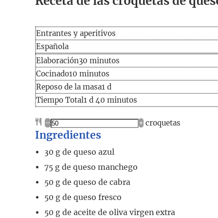
Receta de las croquetas de que
Entrantes y aperitivos
Española
Elaboración
minutos
Elaboración
30
minutos
Cocinado
minutos
Cocinado
10
minutos
día
Reposo de la masa
1
d
Tiempo
día
minutos
Tiempo Total
1
d
40
minutos
total
–
+
croquetas
Ingredientes
30
g
de queso azul
75
g
de queso manchego
50
g
de queso de cabra
50
g
de queso fresco
50
g
de aceite de oliva virgen extra