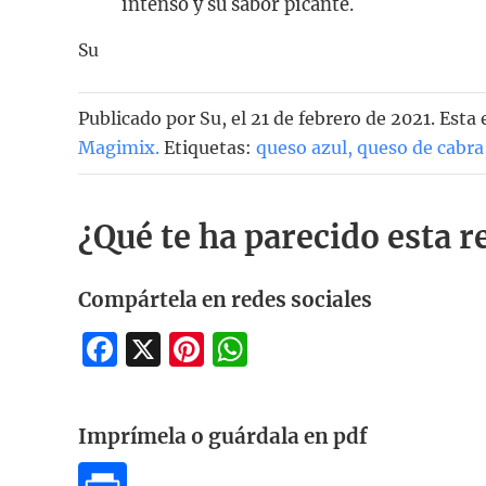
intenso y su sabor picante.
Su
Publicado por
Su
, el
21 de febrero de 2021. Esta
Magimix
.
Etiquetas:
queso azul
,
queso de cabra
¿Qué te ha parecido esta r
Compártela en redes sociales
Facebook
X
Pinterest
WhatsApp
Imprímela o guárdala en pdf