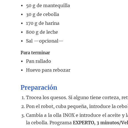
50
g
de mantequilla
30
g
de cebolla
170
g
de harina
800
g
de leche
Sal —opcional—
Para terminar
Pan rallado
Huevo para rebozar
Preparación
Trocea los quesos. Si alguno tiene corteza, ret
Pon el robot, cuba pequeña, introduce la ceb
Cambia a la olla INOX e introduce el aceite y
la cebolla. Programa
EXPERTO, 3 minutos/Vel