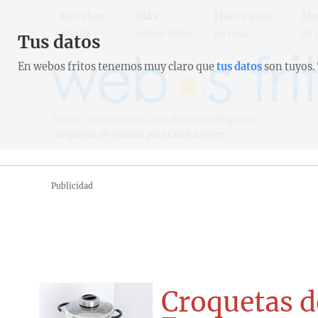
Recetas
Más
Hacer pan
Me
fáciles
webos fritos
en casa
de 
Tus datos
En webos fritos tenemos muy claro que
tus datos
son tuyos.
Inicio
>
Recetas para Cook Expert de Magimix
>
Croquetas de quesos para Cook Expert
Publicidad
Croquetas d