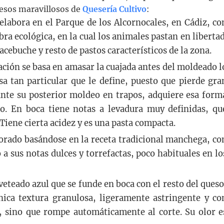
esos maravillosos de
Quesería Cultivo
:
elabora en el Parque de los Alcornocales, en Cádiz, co
ra ecológica, en la cual los animales pastan en libertad
cebuche y resto de pastos característicos de la zona.
ación se basa en amasar la cuajada antes del moldeado l
sa tan particular que le define, puesto que pierde gra
nte su posterior moldeo en trapos, adquiere esa form
o. En boca tiene notas a levadura muy definidas, qu
Tiene cierta acidez y es una pasta compacta.
rado basándose en la receta tradicional manchega, co
a sus notas dulces y torrefactas, poco habituales en lo
eteado azul que se funde en boca con el resto del queso
nica textura granulosa, ligeramente astringente y co
, sino que rompe automáticamente al corte. Su olor e