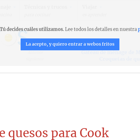
naje
Técnicas y trucos
Viajar
cocina
para cocinar
es aprender
Tú decides cuáles utilizamos.
Lee todos los detalles en nuestra
p
La acepto, y quiero entrar a webos fritos
Gâteau de ménage de M
Anterior
Croquetas de qu
Siguiente
e quesos para Cook