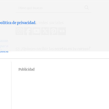
Síguenos en redes sociales
olítica de privacidad
.
tame
 para
¿Quieres recibir las
recetas en tu correo?
dora
Publicidad