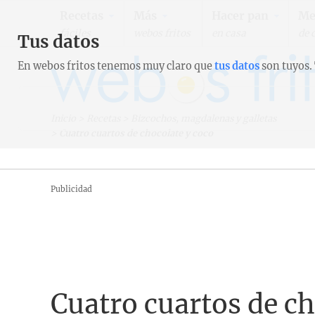
Recetas
Más
Hacer pan
Me
fáciles
webos fritos
en casa
de 
Tus datos
En webos fritos tenemos muy claro que
tus datos
son tuyos.
Inicio
>
Recetas
>
Bizcochos, magdalenas y galletas
>
Cuatro cuartos de chocolate y coco
Publicidad
Cuatro cuartos de ch