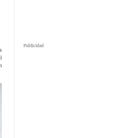
Publicidad
s
i
n