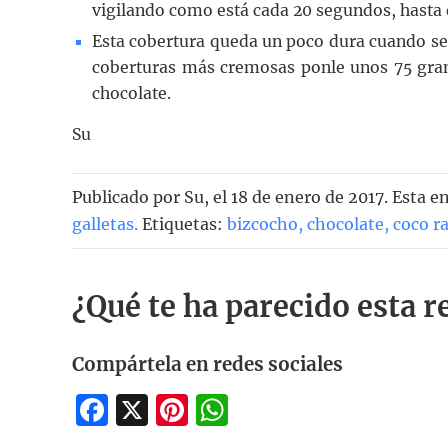
vigilando como está cada 20 segundos, hasta q
Esta cobertura queda un poco dura cuando se en
coberturas más cremosas ponle unos 75 gram
chocolate.
Su
Publicado por
Su
, el
18 de enero de 2017. Esta e
galletas
.
Etiquetas:
bizcocho
,
chocolate
,
coco r
¿Qué te ha parecido esta r
Compártela en redes sociales
Facebook
X
Pinterest
WhatsApp