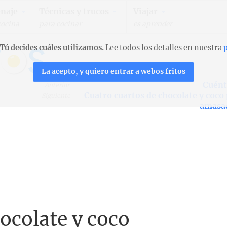
naje
Técnicas y trucos
Viajar
cocina
para cocinar
es aprender
Tú decides cuáles utilizamos.
Lee todos los detalles en nuestra
p
La acepto, y quiero entrar a webos fritos
Cuén
Anterior
Cuatro cuartos de chocolate y coco
Siguiente
amasa
ocolate y coco