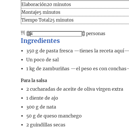
Elaboración
minutos
Elaboración
20
minutos
minutos
Montaje
5
minutos
Tiempo
minutos
Tiempo Total
25
minutos
total
–
+
personas
Ingredientes
350
g
de pasta fresca
—tienes la receta aquí
Un poco de sal
1
kg
de zamburiñas
—el peso es con concha
Para la salsa
2
cucharadas
de aceite de oliva virgen extra
1
diente de ajo
300
g
de nata
50
g
de queso manchego
2
guindillas secas