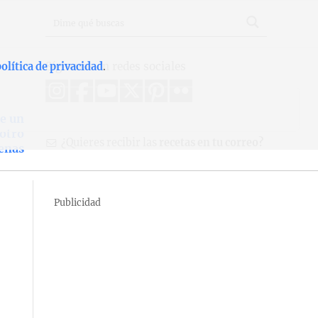
Síguenos en redes sociales
olítica de privacidad
.
e un
 otro
¿Quieres recibir las
recetas en tu correo?
enas
Publicidad