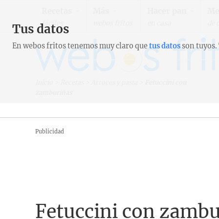
Recetas
Más
Hacer pan
Me
fáciles
webos fritos
en casa
de 
Tus datos
En webos fritos tenemos muy claro que
tus datos
son tuyos.
Inicio
>
Recetas
>
Arroces y pasta
>
Fetuccini con
zamburiñas
Publicidad
Fetuccini con zambu