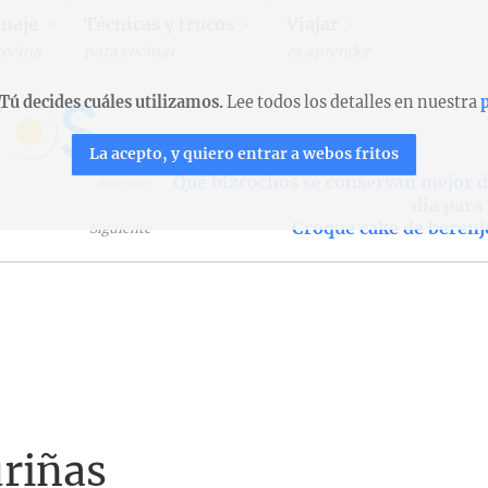
naje
Técnicas y trucos
Viajar
cocina
para cocinar
es aprender
Tú decides cuáles utilizamos.
Lee todos los detalles en nuestra
p
La acepto, y quiero entrar a webos fritos
Qué bizcochos se conservan mejor d
Anterior
día para
Croque cake de berenj
Siguiente
riñas