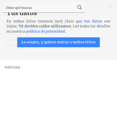
Tus datos
En webos fritos tenemos muy claro que
tus datos
son
tuyos.
Tú decides cuáles utilizamos.
Lee todos los detalles
en nuestra
política de privacidad
.
Inicio
>
Trucos, técnicas y productos
>
Trucos
>
Gelatina de
La acepto, y quiero entrar a webos fritos
manzana
Publicidad