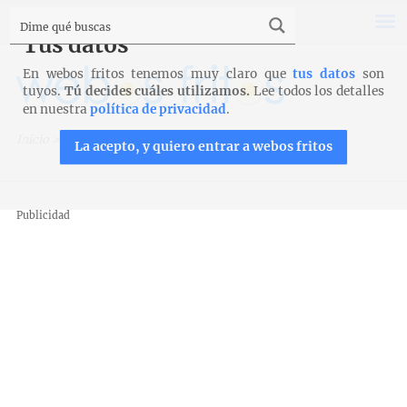
Tus datos
En webos fritos tenemos muy claro que
tus datos
son
tuyos.
Tú decides cuáles utilizamos.
Lee todos los detalles
en nuestra
política de privacidad
.
Inicio
>
Recetas
>
Postres y tartas
>
Naranjas confitadas
La acepto, y quiero entrar a webos fritos
Publicidad