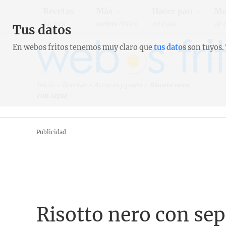
Recetas
Más
Hacer pan
Me
fáciles
webos fritos
en casa
de 
Tus datos
En webos fritos tenemos muy claro que
tus datos
son tuyos.
Inicio
>
Recetas
>
Arroces y pasta
>
Risotto nero
con sepia
Publicidad
Risotto nero con sep