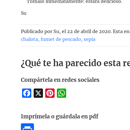
Tómalo inmediatamente: estará delicioso.
Su
Publicado por
Su
, el
22 de abril de 2020. Esta e
chalota
,
fumet de pescado
,
sepia
¿Qué te ha parecido esta r
Compártela en redes sociales
Facebook
X
Pinterest
WhatsApp
Imprímela o guárdala en pdf