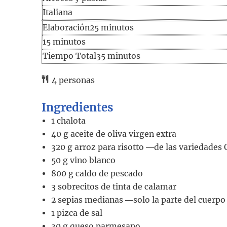
Italiana
minutos
Elaboración
25
minutos
minutos
15
minutos
minutos
Tiempo Total
35
minutos
4
personas
Ingredientes
1
chalota
40
g
aceite de oliva virgen extra
320
g
arroz para risotto
―de las variedades 
50
g
vino blanco
800
g
caldo de pescado
3
sobrecitos de tinta de calamar
2
sepias medianas
―solo la parte del cuerpo
1
pizca de sal
30
g
queso parmesano