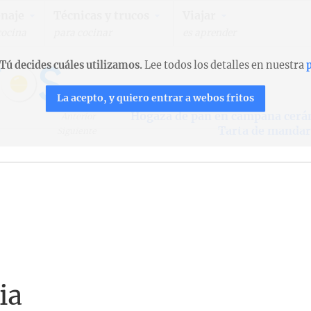
naje
Técnicas y trucos
Viajar
cocina
para cocinar
es aprender
Tú decides cuáles utilizamos.
Lee todos los detalles en nuestra
p
La acepto, y quiero entrar a webos fritos
Hogaza de pan en campana cerá
Anterior
Tarta de mandar
Siguiente
ia