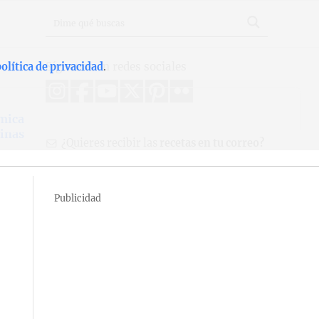
Síguenos en redes sociales
olítica de privacidad
.
mica
inas
¿Quieres recibir las
recetas en tu correo?
Publicidad