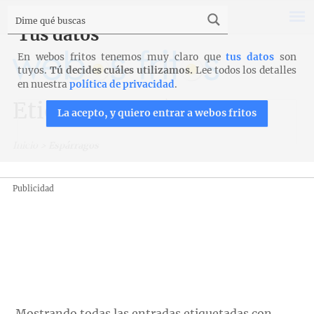
Tus datos
En webos fritos tenemos muy claro que
tus datos
son
tuyos.
Tú decides cuáles utilizamos.
Lee todos los detalles
en nuestra
política de privacidad
.
Etiqueta: Espárragos
La acepto, y quiero entrar a webos fritos
Inicio
>
Espárragos
Publicidad
Mostrando todas las entradas etiquetadas con