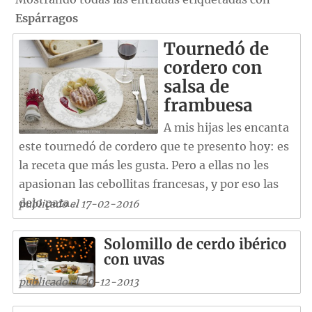
Espárragos
Tournedó de
cordero con
salsa de
frambuesa
A mis hijas les encanta
este tournedó de cordero que te presento hoy: es
la receta que más les gusta. Pero a ellas no les
apasionan las cebollitas francesas, y por eso las
dejo para...
publicado el 17-02-2016
Solomillo de cerdo ibérico
con uvas
publicado el 20-12-2013