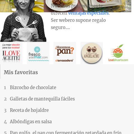
Nuestros proveedores te
ofrecen
ventajas especiales
.
Ser webero supone regalo
seguro….
Mis favoritas
Bizcocho de chocolate
Galletas de mantequilla fáciles
Receta de hojaldre
Albóndigas en salsa
Pan golfo, el pan con fermentación retardada en frío