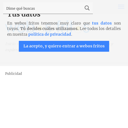
Tus datos
En webos fritos tenemos muy claro que
tus datos
son
tuyos.
Tú decides cuáles utilizamos.
Lee todos los detalles
en nuestra
política de privacidad
.
Inicio
>
Recetas
>
Entrantes y aperitivos
>
Tarta de salmón y
La acepto, y quiero entrar a webos fritos
espárragos
Publicidad