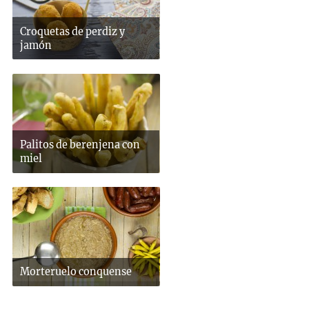
Croquetas de perdiz y
jamón
Palitos de berenjena con
miel
Morteruelo conquense