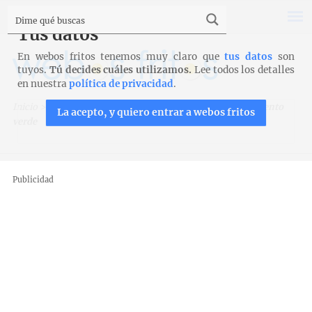
Tus datos
En webos fritos tenemos muy claro que
tus datos
son
tuyos.
Tú decides cuáles utilizamos.
Lee todos los detalles
en nuestra
política de privacidad
.
Inicio
>
Recetas
>
Entrantes y aperitivos
>
Lomo con pimiento
La acepto, y quiero entrar a webos fritos
verde
Publicidad