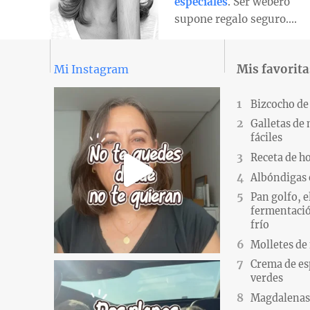
especiales
. Ser webero
supone regalo seguro….
Mis favorita
Mi Instagram
Bizcocho de
Galletas de
fáciles
Receta de h
Albóndigas 
Pan golfo, e
fermentació
frío
Molletes de
Crema de es
verdes
Magdalenas.