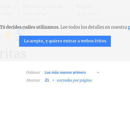
naje
Técnicas y trucos
Viajar
cocina
para cocinar
es aprender
Tú decides cuáles utilizamos.
Lee todos los detalles en nuestra
p
La acepto, y quiero entrar a webos fritos
ritas
Ordenar
Mostrar
entradas por página