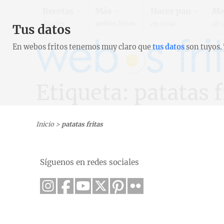
Recetas
Más
Hacer pan
Me
fáciles
webos fritos
en casa
de 
Tus datos
En webos fritos tenemos muy claro que
tus datos
son tuyos.
Etiqueta: patatas f
Inicio
>
patatas fritas
Síguenos en redes sociales