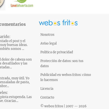
 comentarios
Nosotros
arido:
tado el post y el
Aviso legal
muy buenas ideas.
mbién somos ...
Política de privacidad
l dolor de cabeza son
Protección de datos: son tus
s desafilados y las
datos
tadas...
Publicidad en webos fritos: cómo
ntrada, muy útil. Yo
lo hacemos
ensaladas de pasta,
bre...
Licencia
eles:
pinta estupenda. Las
Contacto
e. Gracias...
© webos fritos | 2007 — 2026