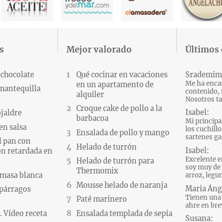
s
Mejor valorado
Últimos
 chocolate
Qué cocinar en vacaciones
Srademim
Me ha encan
en un apartamento de
 mantequilla
contenido, 
alquiler
Nosotros ta
Croque cake de pollo a la
Isabel:
ojaldre
barbacoa
Mi principa
en salsa
los cuchillo
Ensalada de pollo y mango
sartenes gas
l pan con
Helado de turrón
Isabel:
n retardada en
Excelente e
Helado de turrón para
soy muy de 
Thermomix
 masa blanca
arroz, legum
Mousse helado de naranja
Maria Áng
párragos
Tienen una 
Paté marinero
ahre en brev
 Vídeo receta
Ensalada templada de sepia
Susana: