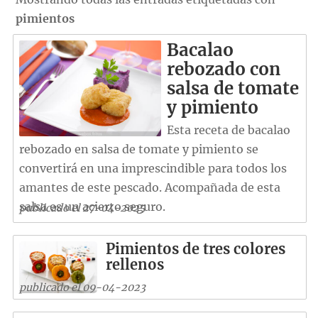
pimientos
Bacalao
rebozado con
salsa de tomate
y pimiento
Esta receta de bacalao
rebozado en salsa de tomate y pimiento se
convertirá en una imprescindible para todos los
amantes de este pescado. Acompañada de esta
salsa es un acierto seguro.
publicado el 27-04-2025
Pimientos de tres colores
rellenos
publicado el 09-04-2023