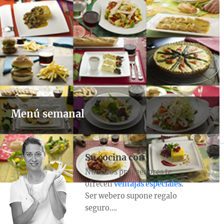
Menú semanal
Su cocina con
Nuestros proveedores te
ofrecen
ventajas especiales
.
Ser webero supone regalo
seguro….