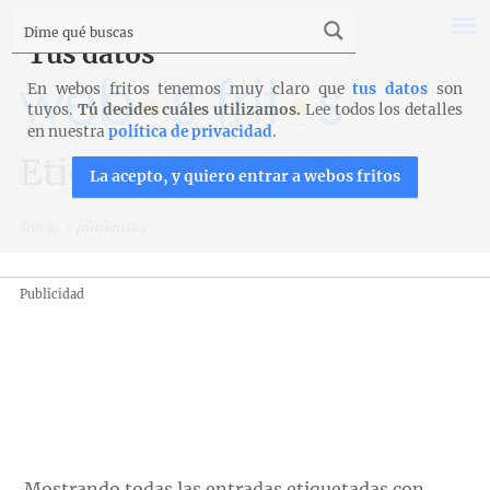
Tus datos
En webos fritos tenemos muy claro que
tus datos
son
tuyos.
Tú decides cuáles utilizamos.
Lee todos los detalles
en nuestra
política de privacidad
.
Etiqueta: pimientos
La acepto, y quiero entrar a webos fritos
Inicio
>
pimientos
Publicidad
Mostrando todas las entradas etiquetadas con