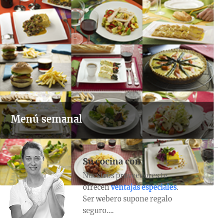
Menú semanal
Su cocina con
Nuestros proveedores te
ofrecen
ventajas especiales
.
Ser webero supone regalo
seguro….