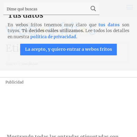
Tus datos
En webos fritos tenemos muy claro que
tus datos
son
tuyos.
Tú decides cuáles utilizamos.
Lee todos los detalles
en nuestra
política de privacidad
.
Etiqueta: sardinas
La acepto, y quiero entrar a webos fritos
Inicio
>
sardinas
Publicidad
Mostrando todas las entradas etiquetadas con