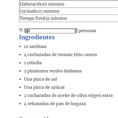
Elaboración
minutos
Elaboración
10
minutos
Cocinado
minutos
Cocinado
25
minutos
Tiempo
minutos
Tiempo Total
35
minutos
total
–
+
personas
Ingredientes
12
sardinas
4
cucharadas
de tomate frito casero
1
cebolla
2
pimientos verdes italianos
Una pizca de sal
Una pizca de azúcar
2
cucharadas
de aceite de oliva virgen extra
4
rebanadas
de pan de hogaza