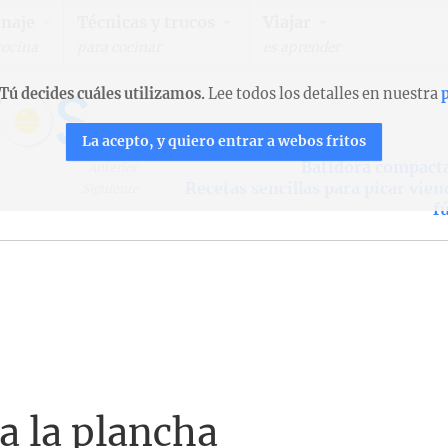
naje
Técnicas y trucos
Viajar
cocina
para cocinar
es aprender
Tú decides cuáles utilizamos.
Lee todos los detalles en nuestra
p
La acepto, y quiero entrar a webos fritos
Batidora compacta
Anterior
Recetas sencillas para picar vien
Siguiente
f
a la plancha