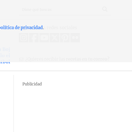
Síguenos en redes sociales
olítica de privacidad
.
 Boj
do el
¿Quieres recibir las
recetas en tu correo?
útbol
Publicidad