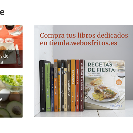
e
s de
da
de
n