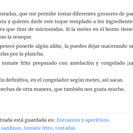
tostadas, que me permite tostar diferentes grosores de pa
dora y quieres darle este toque templado a los ingrediente
ra que tirar de microondas. Si la metes en el horno tiene
 no la reseque.
 apetece ponerle algún aliño, la puedes dejar macerando u
las por la plancha.
tomate frito preparado con antelación y congelado ¡u
 definitiva, en el congelador según metes, así sacas.
 hechas de otra manera, que también nos gusta mucho.
ntrada está guardada en:
Entrantes y aperitivos
.
,
sardinas
,
tomate frito
,
tostadas