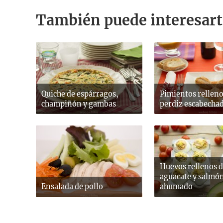
También puede interesart
Quiche de espárragos,
Pimientos relleno
champiñón y gambas
perdiz escabecha
Huevos rellenos 
aguacate y salmó
Ensalada de pollo
ahumado