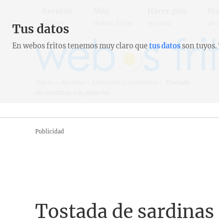
Recetas
Más
Hacer pan
Me
fáciles
webos fritos
en casa
de 
Tus datos
En webos fritos tenemos muy claro que
tus datos
son tuyos.
Inicio
>
Recetas
>
Entrantes y aperitivos
>
Tostada
de sardinas a la plancha
Publicidad
Tostada de sardinas 