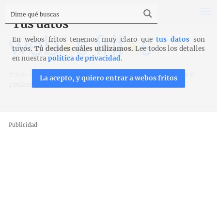
Tus datos
En webos fritos tenemos muy claro que
tus datos
son
tuyos.
Tú decides cuáles utilizamos.
Lee todos los detalles
en nuestra
política de privacidad
.
Inicio
>
Recetas
>
Pescados y mariscos
>
Timbal de bacalao y
La acepto, y quiero entrar a webos fritos
pimientos rojos
Publicidad