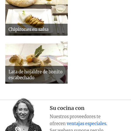
Chipirones en salsa
Lata de hojaldre de bonito
escabechado
Su cocina con
Nuestros proveedores te
ofrecen
ventajas especiales
.
Ser webero supone regalo