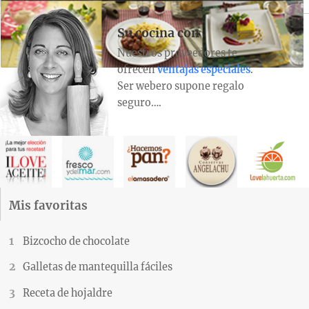
Su cocina con
Nuestros proveedores te
ofrecen
ventajas especiales
.
Ser webero supone regalo
seguro….
Mis favoritas
Bizcocho de chocolate
Galletas de mantequilla fáciles
Receta de hojaldre