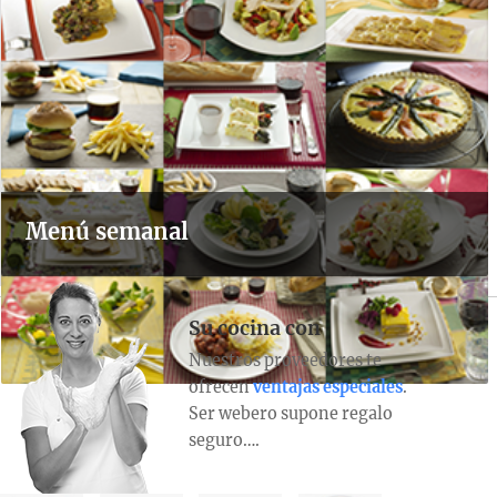
Menú semanal
Su cocina con
Nuestros proveedores te
ofrecen
ventajas especiales
.
Ser webero supone regalo
seguro….