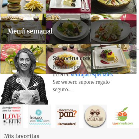
Menú semanal
Su cocina con
Nuestros proveedores te
ofrecen
ventajas especiales
.
Ser webero supone regalo
seguro….
Mis favoritas