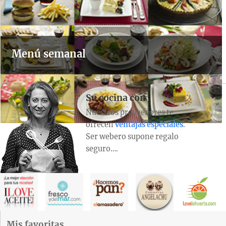
Menú semanal
Su cocina con
Nuestros proveedores te
ofrecen
ventajas especiales
.
Ser webero supone regalo
seguro….
Mis favoritas