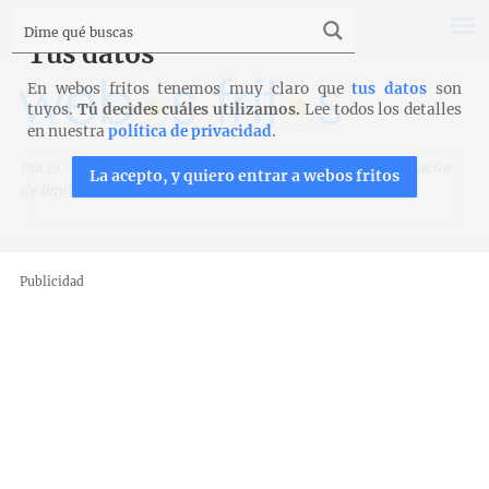
Tus datos
En webos fritos tenemos muy claro que
tus datos
son
tuyos.
Tú decides cuáles utilizamos.
Lee todos los detalles
en nuestra
política de privacidad
.
Inicio
>
Recetas
>
Bizcochos, magdalenas y galletas
>
Bizcocho
La acepto, y quiero entrar a webos fritos
de limón del Mini
Publicidad