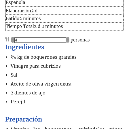
Española
Elaboración
días
Elaboración
2
d
minutos
Batido
2
minutos
Tiempo
días
minutos
Tiempo Total
2
d
2
minutos
total
–
+
personas
Ingredientes
¾
kg
de boquerones grandes
Vinagre para cubrirlos
Sal
Aceite de oliva virgen extra
2
dientes de ajo
Perejil
Preparación