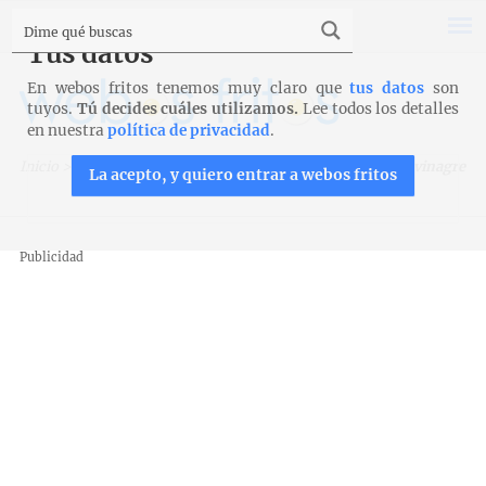
Tus datos
En webos fritos tenemos muy claro que
tus datos
son
tuyos.
Tú decides cuáles utilizamos.
Lee todos los detalles
en nuestra
política de privacidad
.
Inicio
>
Recetas
>
Entrantes y aperitivos
>
Boquerones en vinagre
La acepto, y quiero entrar a webos fritos
Publicidad