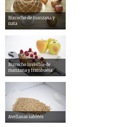
Bizcocho de manzana y
nata
Bizcocho invisible de
manzana y frambuesa
Avellanas sablées