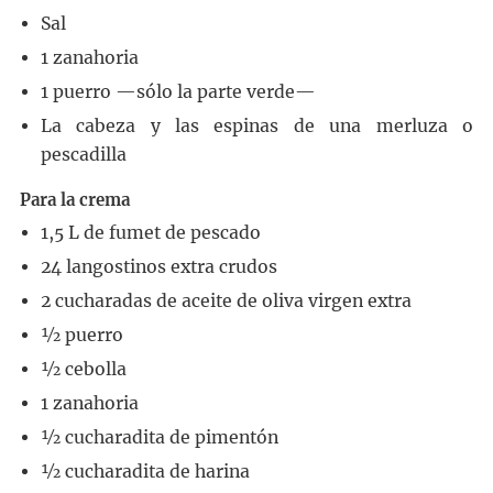
Sal
1
zanahoria
1
puerro
—sólo la parte verde—
La cabeza y las espinas de una merluza o
pescadilla
Para la crema
1,5
L
de fumet de pescado
24
langostinos extra crudos
2
cucharadas
de aceite de oliva virgen extra
½
puerro
½
cebolla
1
zanahoria
½
cucharadita
de pimentón
½
cucharadita
de harina