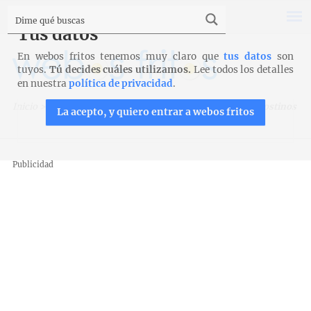
Tus datos
En webos fritos tenemos muy claro que
tus datos
son
tuyos.
Tú decides cuáles utilizamos.
Lee todos los detalles
en nuestra
política de privacidad
.
Inicio
>
Recetas
>
Cremas, sopas y guisos
>
Crema de langostinos
La acepto, y quiero entrar a webos fritos
Publicidad