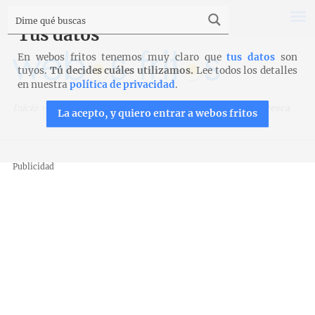
Tus datos
En webos fritos tenemos muy claro que
tus datos
son
tuyos.
Tú decides cuáles utilizamos.
Lee todos los detalles
en nuestra
política de privacidad
.
Inicio
>
Recetas
>
Ensaladas
>
Ensalada de pasta con ventresca
La acepto, y quiero entrar a webos fritos
Publicidad