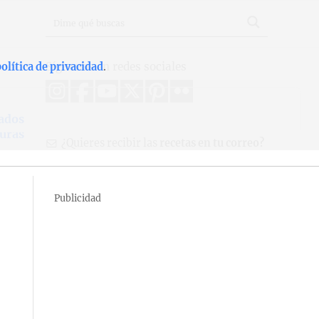
Síguenos en redes sociales
olítica de privacidad
.
lados
duras
¿Quieres recibir las
recetas en tu correo?
Publicidad