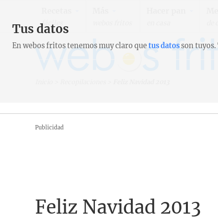
Recetas
Más
Hacer pan
Me
fáciles
webos fritos
en casa
de 
Tus datos
En webos fritos tenemos muy claro que
tus datos
son tuyos.
Inicio
>
Recopilaciones
>
Feliz Navidad 2013
Publicidad
Feliz Navidad 2013