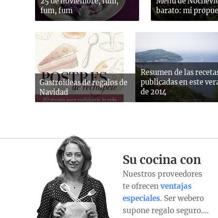
25 de noviembre, fum,
Menú de Nochevi
fum, fum
barato: mi propue
Resumen de las receta
publicadas en este ve
Gastroideas de regalos de
de 2014
Navidad
Su cocina con
Nuestros proveedores
te ofrecen
ventajas
especiales
. Ser webero
supone regalo seguro….