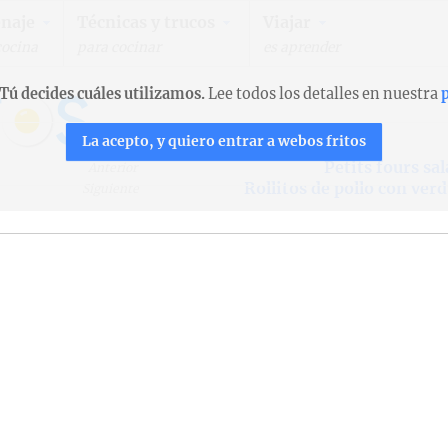
naje
Técnicas y trucos
Viajar
cocina
para cocinar
es aprender
Tú decides cuáles utilizamos.
Lee todos los detalles en nuestra
p
La acepto, y quiero entrar a webos fritos
Petits fours sa
Anterior
Rollitos de pollo con ver
Siguiente