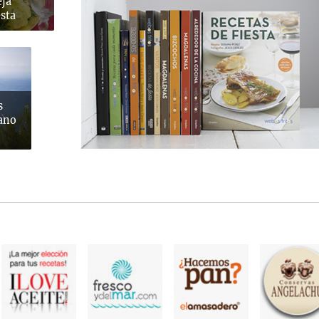
eja
sta
s
rano