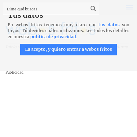
Tus datos
En webos fritos tenemos muy claro que
tus datos
son
tuyos.
Tú decides cuáles utilizamos.
Lee todos los detalles
en nuestra
política de privacidad
.
Inicio
>
Recetas
>
Carnes y aves
>
Rollitos de pollo con verduras
La acepto, y quiero entrar a webos fritos
Publicidad