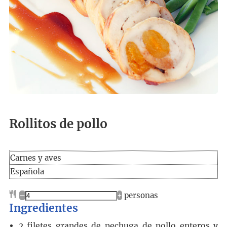
Rollitos de pollo
Carnes y aves
Española
–
+
personas
Ingredientes
2
filetes grandes de pechuga de pollo
enteros y