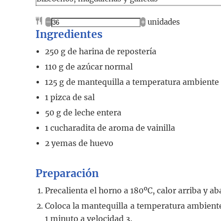
–
+
unidades
Ingredientes
250
g
de harina de repostería
110
g
de azúcar normal
125
g
de mantequilla a temperatura ambiente
1
pizca de sal
50
g
de leche entera
1
cucharadita
de aroma de vainilla
2
yemas de huevo
Preparación
Precalienta el horno a 180ºC, calor arriba y ab
Coloca la mantequilla a temperatura ambiente
1 minuto a velocidad 3.