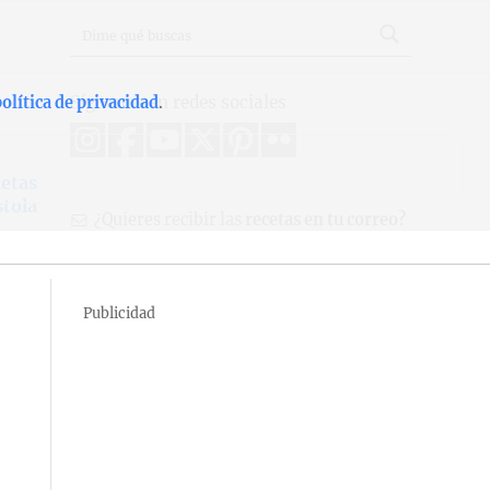
Síguenos en redes sociales
olítica de privacidad
.
letas
stola
¿Quieres recibir las
recetas en tu correo?
Publicidad