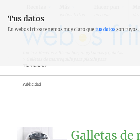
Recetas
Más
Hacer pan
Me
fáciles
webos fritos
en casa
de 
Tus datos
En webos fritos tenemos muy claro que
tus datos
son tuyos.
Inicio
>
Recetas
>
Bizcochos, magdalenas y galletas
>
Galletas de mantequilla para pistola para
Thermomix
Publicidad
Galletas de 