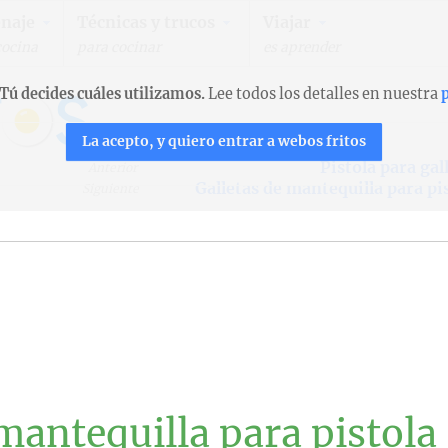
naje
Técnicas y trucos
Viajar
cocina
para cocinar
es aprender
Tú decides cuáles utilizamos.
Lee todos los detalles en nuestra
p
La acepto, y quiero entrar a webos fritos
Pistola para gal
Anterior
Galletas de mantequilla para pi
Siguiente
mantequilla para pistola