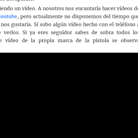
iendo un vídeo. A nosotros nos encantaría hacer vídeos d
Youtube
, pero actualmente no disponemos del tiempo qu
nos gustaría. Sí subo algún vídeo hecho con el teléfono 
e verlos. Si ya eres seguidor sabes de sobra todos lo
te vídeo de la propia marca de la pistola se observ