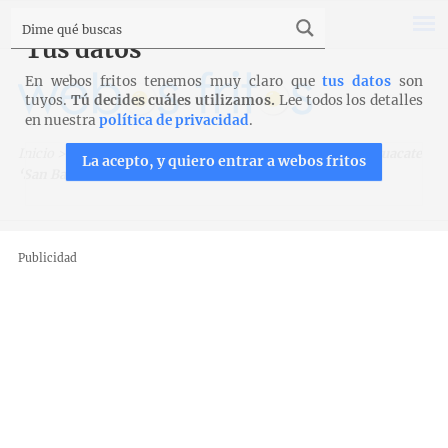
Tus datos
En webos fritos tenemos muy claro que
tus datos
son
tuyos.
Tú decides cuáles utilizamos.
Lee todos los detalles
en nuestra
política de privacidad
.
Inicio
>
Recetas
>
Entrantes y aperitivos
>
Gazpacho de aguacate
La acepto, y quiero entrar a webos fritos
‘San Barandán’
Publicidad