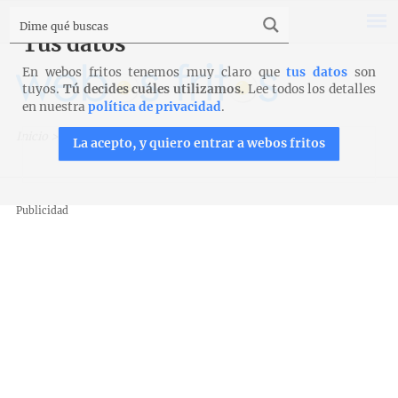
Tus datos
En webos fritos tenemos muy claro que
tus datos
son
tuyos.
Tú decides cuáles utilizamos.
Lee todos los detalles
en nuestra
política de privacidad
.
Inicio
>
Recetas
>
Postres y tartas
>
Helado ligero de fresa
La acepto, y quiero entrar a webos fritos
Publicidad