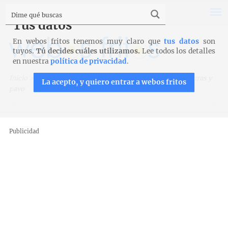
Tus datos
En webos fritos tenemos muy claro que
tus datos
son
tuyos.
Tú decides cuáles utilizamos.
Lee todos los detalles
en nuestra
política de privacidad
.
Inicio
>
Recetas
>
Verduras y legumbres
>
Lasaña de verduras y
La acepto, y quiero entrar a webos fritos
pavo
Publicidad