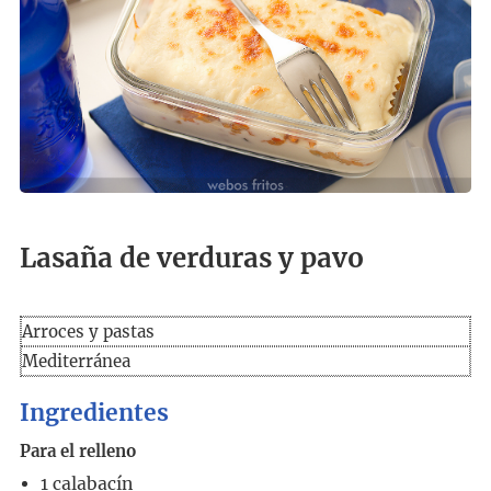
Lasaña de verduras y pavo
Arroces y pastas
Mediterránea
Ingredientes
Para el relleno
1
calabacín