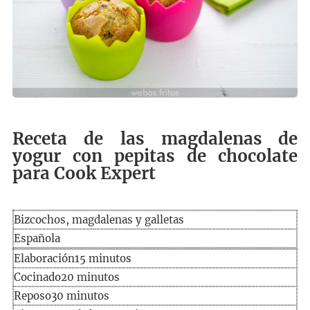
Receta de las magdalenas de
yogur con pepitas de chocolate
para Cook Expert
Bizcochos, magdalenas y galletas
Española
Elaboración
minutos
Elaboración
15
minutos
Cocinado
minutos
Cocinado
20
minutos
minutos
Reposo
30
minutos