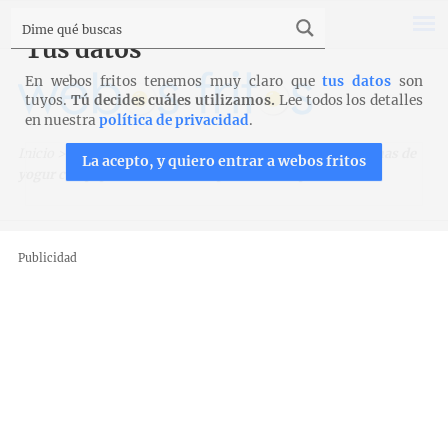
Tus datos
En webos fritos tenemos muy claro que
tus datos
son
tuyos.
Tú decides cuáles utilizamos.
Lee todos los detalles
en nuestra
política de privacidad
.
Inicio
>
Recetas para Cook Expert de Magimix
>
Magdalenas de
La acepto, y quiero entrar a webos fritos
yogur con pepitas de chocolate para Cook Expert
Publicidad