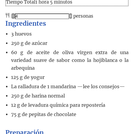
Tiempo
hora
minutos
Tiempo Total
1
hora
5
minutos
total
–
+
personas
Ingredientes
3
huevos
250
g
de azúcar
60
g
de aceite de oliva virgen extra de una
variedad suave de sabor como la hojiblanca o la
arbequina
125
g
de yogur
La ralladura de 1 mandarina —lee los consejos—
250
g
de harina normal
12
g
de levadura química para repostería
75
g
de pepitas de chocolate
Preparación