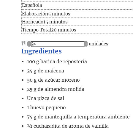
Española
Elaboración
minutos
Elaboración
5
minutos
minutos
Horneado
15
minutos
Tiempo
minutos
Tiempo Total
20
minutos
total
–
+
unidades
Ingredientes
100
g
harina de repostería
25
g
de maicena
50
g
de azúcar moreno
25
g
de almendra molida
Una pizca de sal
1
huevo pequeño
75
g
de mantequilla a temperatura ambiente
½
cucharadita
de aroma de vainilla