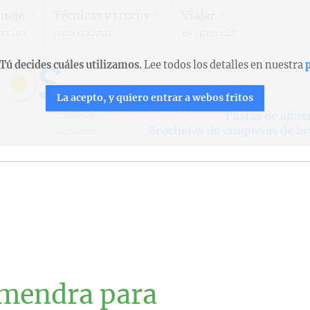
naje
Técnicas y trucos
Viajar
cocina
para cocinar
es aprender
Tú decides cuáles utilizamos.
Lee todos los detalles en nuestra
p
La acepto, y quiero entrar a webos fritos
Pastas de alme
Anterior
Brochetas de croquetas de b
Siguiente
lmendra para