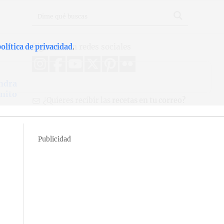
Síguenos en redes sociales
olítica de privacidad
.
ndra
onito
¿Quieres recibir las
recetas en tu correo?
Publicidad