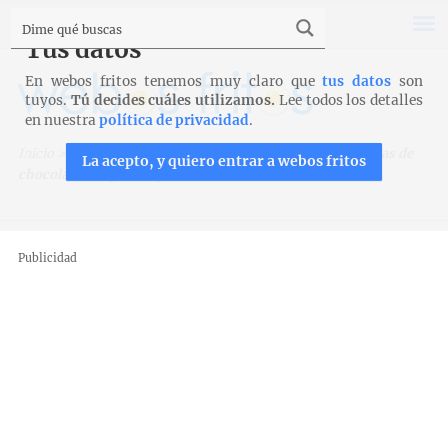
Tus datos
En webos fritos tenemos muy claro que
tus datos
son
tuyos.
Tú decides cuáles utilizamos.
Lee todos los detalles
en nuestra
política de privacidad
.
Inicio
>
Recetas
>
Bizcochos, magdalenas y galletas
>
Pastas de
La acepto, y quiero entrar a webos fritos
chocolate con pistola para Thermomix
Publicidad