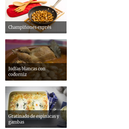
Champiñones exprés
Judías blancas con
codorniz
Gratinado de espinacas y
gambas