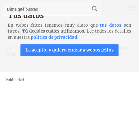
Tus datos
En webos fritos tenemos muy claro que
tus datos
son
tuyos.
Tú decides cuáles utilizamos.
Lee todos los detalles
en nuestra
política de privacidad
.
Inicio
>
Recetas
>
Verduras y legumbres
>
Pastel de espinacas y
La acepto, y quiero entrar a webos fritos
setas
Publicidad