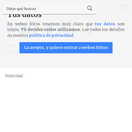
Tus datos
En webos fritos tenemos muy claro que
tus datos
son
tuyos.
Tú decides cuáles utilizamos.
Lee todos los detalles
en nuestra
política de privacidad
.
Inicio
>
Menaje de cocina
>
Mis cacharros
>
Sandwichera
La acepto, y quiero entrar a webos fritos
tostadora Breville: es la pera
Publicidad