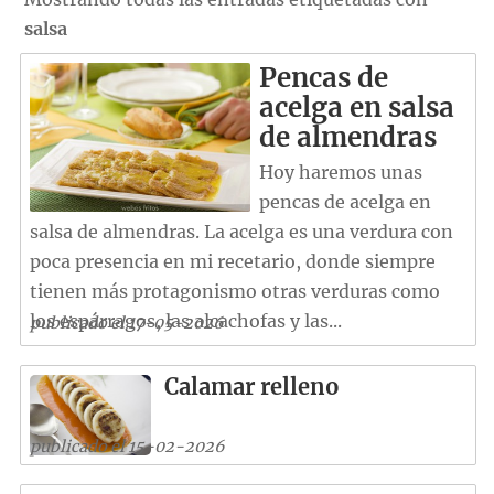
salsa
Pencas de
acelga en salsa
de almendras
Hoy haremos unas
pencas de acelga en
salsa de almendras. La acelga es una verdura con
poca presencia en mi recetario, donde siempre
tienen más protagonismo otras verduras como
los espárragos, las alcachofas y las...
publicado el 17-05-2026
Calamar relleno
publicado el 15-02-2026