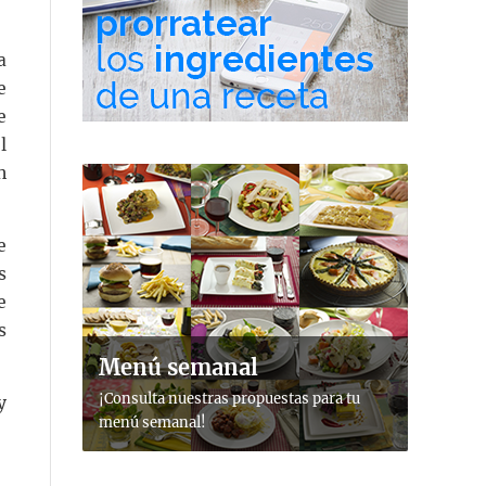
a
e
e
l
n
e
s
e
s
Menú semanal
¡Consulta nuestras propuestas para tu
y
menú semanal!