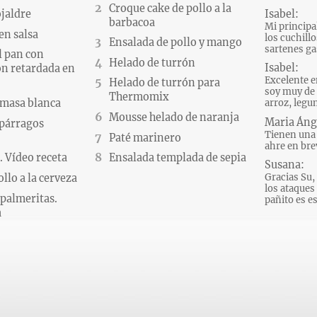
Croque cake de pollo a la
Isabel:
ojaldre
barbacoa
Mi principa
en salsa
los cuchillo
Ensalada de pollo y mango
sartenes gas
l pan con
Helado de turrón
Isabel:
n retardada en
Excelente e
Helado de turrón para
soy muy de 
Thermomix
 masa blanca
arroz, legum
Mousse helado de naranja
Maria Áng
párragos
Tienen una 
Paté marinero
ahre en brev
 Vídeo receta
Ensalada templada de sepia
Susana:
Gracias Su, 
llo a la cerveza
los ataques d
palmeritas.
pañito es es
a