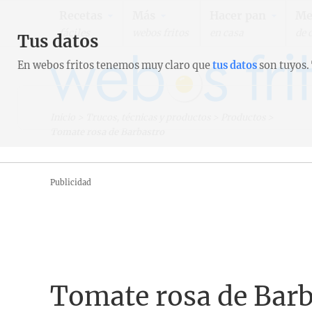
Recetas
Más
Hacer pan
Me
fáciles
webos fritos
en casa
de 
Tus datos
En webos fritos tenemos muy claro que
tus datos
son tuyos.
Inicio
>
Trucos, técnicas y productos
>
Productos
>
Tomate rosa de Barbastro
Publicidad
Tomate rosa de Barb