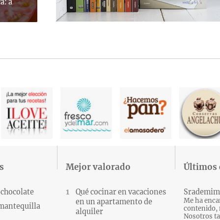
a: a
s
Mejor valorado
Últimos
 chocolate
Qué cocinar en vacaciones
Srademim
Me ha encan
en un apartamento de
 mantequilla
contenido, 
alquiler
Nosotros ta