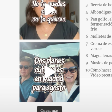
Receta de h
Albóndigas 
Pan golfo, e
fermentació
frío
Molletes de
Crema de es
verdes
Magdalenas.
Muslos de po
Cómo hacer 
Vídeo recet
Cargar más