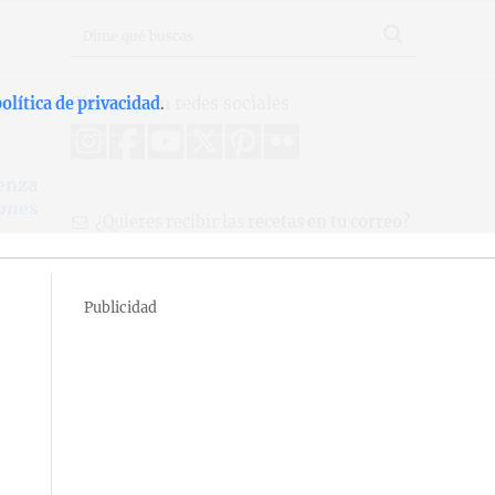
Síguenos en redes sociales
olítica de privacidad
.
üenza
ones
¿Quieres recibir las
recetas en tu correo?
Publicidad