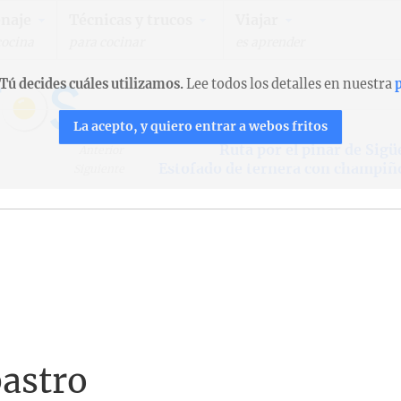
naje
Técnicas y trucos
Viajar
cocina
para cocinar
es aprender
Tú decides cuáles utilizamos.
Lee todos los detalles en nuestra
p
La acepto, y quiero entrar a webos fritos
Ruta por el pinar de Sig
Anterior
Estofado de ternera con champiñ
Siguiente
astro