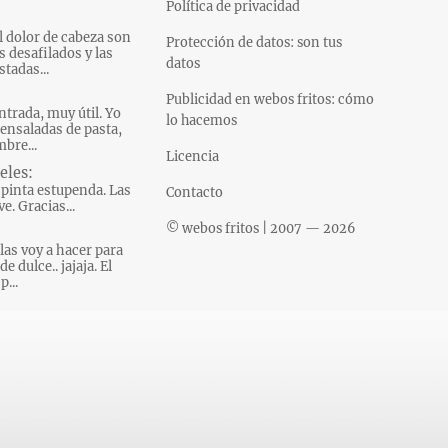
Política de privacidad
l dolor de cabeza son
Protección de datos: son tus
s desafilados y las
datos
tadas...
Publicidad en webos fritos: cómo
ntrada, muy útil. Yo
lo hacemos
ensaladas de pasta,
bre...
Licencia
eles:
pinta estupenda. Las
Contacto
e. Gracias...
© webos fritos | 2007 — 2026
las voy a hacer para
e dulce.. jajaja. El
p...