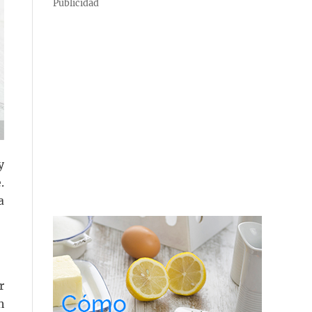
Publicidad
y
.
a
r
n