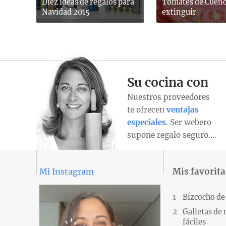
Diez ideas de regalos para
Tomates de Cuenc
Navidad 2015
extinguir
Su cocina con
Nuestros proveedores
te ofrecen
ventajas
especiales
. Ser webero
supone regalo seguro….
Mis favorita
Mi Instagram
Bizcocho de
Galletas de
fáciles