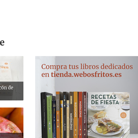
e
scón de