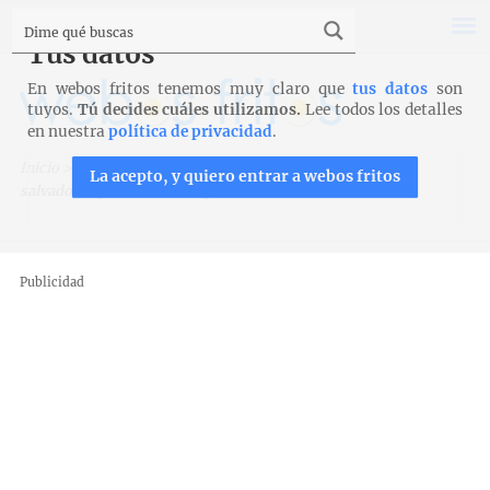
Tus datos
En webos fritos tenemos muy claro que
tus datos
son
tuyos.
Tú decides cuáles utilizamos.
Lee todos los detalles
en nuestra
política de privacidad
.
Inicio
>
Recetas para Thermomix
>
Bizcocho integral con
La acepto, y quiero entrar a webos fritos
salvado crujiente de avena para Thermomix
Publicidad