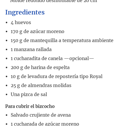
Molde redondo desmontable de 20 cm
Ingredientes
4
huevos
170
g
de azúcar moreno
150
g
de mantequilla a temperatura ambiente
1
manzana rallada
1
cucharadita
de canela
—opcional—
200
g
de harina de espelta
10
g
de levadura de repostería tipo Royal
25
g
de almendras molidas
Una pizca de sal
Para cubrir el bizcocho
Salvado crujiente de avena
1
cucharada
de azúcar moreno