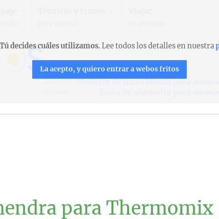
naje
Técnicas y trucos
Viajar
cocina
para cocinar
es aprender
Tú decides cuáles utilizamos.
Lee todos los detalles en nuestra
p
La acepto, y quiero entrar a webos fritos
Molletes de masa blanca para amasa
Anterior
Tarta de almendra para amasa
Siguiente
lmendra para Thermomix