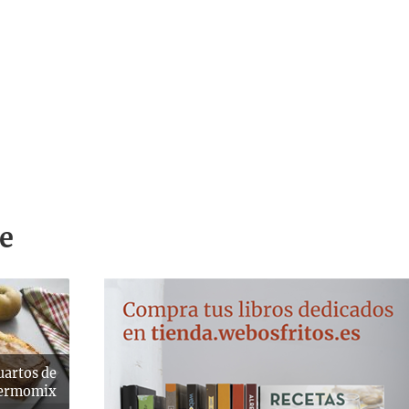
e
uartos de
hermomix