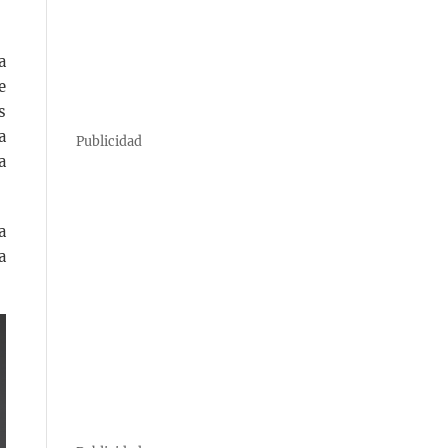
a
e
s
a
Publicidad
a
a
a