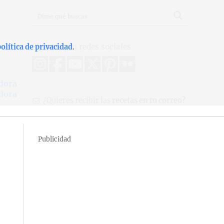
Síguenos en redes sociales
olítica de privacidad
.
dora
dora
¿Quieres recibir las
recetas en tu correo?
Publicidad