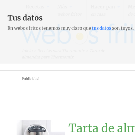
Recetas
Más
Hacer pan
Me
fáciles
webos fritos
en casa
de 
Tus datos
En webos fritos tenemos muy claro que
tus datos
son tuyos.
Inicio
>
Recetas para Thermomix
>
Tarta de
almendra para Thermomix
Publicidad
Tarta de a