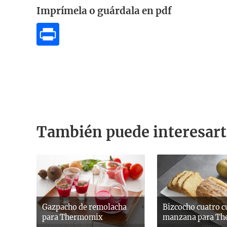
Imprímela o guárdala en pdf
También puede interesart
Gazpacho de remolacha
Bizcocho cuatro c
para Thermomix
manzana para T