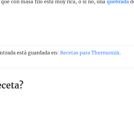
que con masa filo está muy rica, o si no, una
quebrada
d
entrada está guardada en:
Recetas para Thermomix
.
eceta?