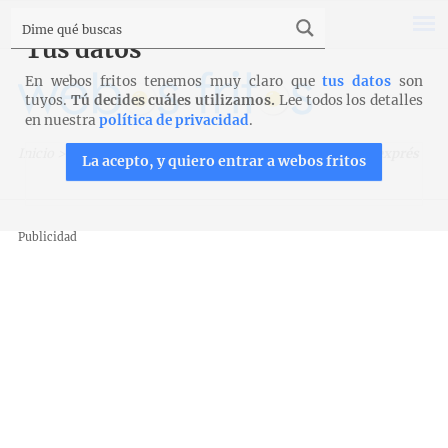
Tus datos
En webos fritos tenemos muy claro que
tus datos
son
tuyos.
Tú decides cuáles utilizamos.
Lee todos los detalles
en nuestra
política de privacidad
.
Inicio
>
Recetas
>
Verduras y legumbres
>
Champiñones exprés
La acepto, y quiero entrar a webos fritos
Publicidad