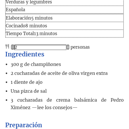
Verduras y legumbres
Española
Elaboración
minutos
Elaboración
5
minutos
Cocinado
minutos
Cocinado
8
minutos
Tiempo
minutos
Tiempo Total
13
minutos
total
–
+
personas
Ingredientes
300
g
de champiñones
2
cucharadas
de aceite de oliva virgen extra
1
diente
de ajo
Una pizca de sal
3
cucharadas
de crema balsámica de Pedro
Ximénez
—lee los consejos—
Preparación