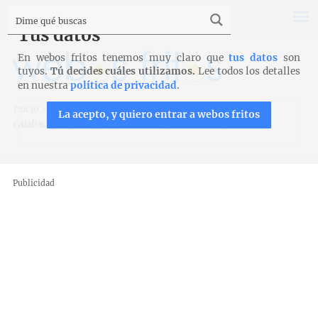
Tus datos
En webos fritos tenemos muy claro que
tus datos
son
tuyos.
Tú decides cuáles utilizamos.
Lee todos los detalles
en nuestra
política de privacidad
.
Inicio
>
Recetas para Cook Expert de Magimix
>
Crema de
La acepto, y quiero entrar a webos fritos
calabacín, espárragos y manzana para Cook Expert
Publicidad