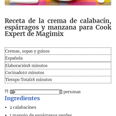
Receta de la crema de calabacín,
espárragos y manzana para Cook
Expert de Magimix
Cremas, sopas y guisos
Española
Elaboración
minutos
Elaboración
8
minutos
Cocinado
minutos
Cocinado
10
minutos
Tiempo
minutos
Tiempo Total
18
minutos
total
–
+
personas
Ingredientes
2
calabacines
1
manojo
de espárragos verdes