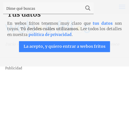
Tus datos
En webos fritos tenemos muy claro que
tus datos
son
tuyos.
Tú decides cuáles utilizamos.
Lee todos los detalles
en nuestra
política de privacidad
.
Inicio
>
Recetas
>
Ensaladas
>
Ensalada de arroz y queso fresco
La acepto, y quiero entrar a webos fritos
Publicidad