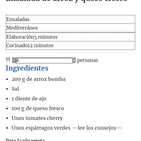
Ensaladas
Mediterránea
Elaboración
minutos
Elaboración
5
minutos
Cocinado
minutos
Cocinado
12
minutos
–
+
personas
Ingredientes
200
g
de arroz bomba
Sal
1
diente de ajo
100
g
de queso fresco
Unos tomates cherry
Unos espárragos verdes
—lee los consejos—
Para la vinagreta