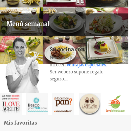
Menú semanal
Su cocina con
Nuestros proveedores te
ofrecen
ventajas especiales
.
Ser webero supone regalo
seguro….
Mis favoritas