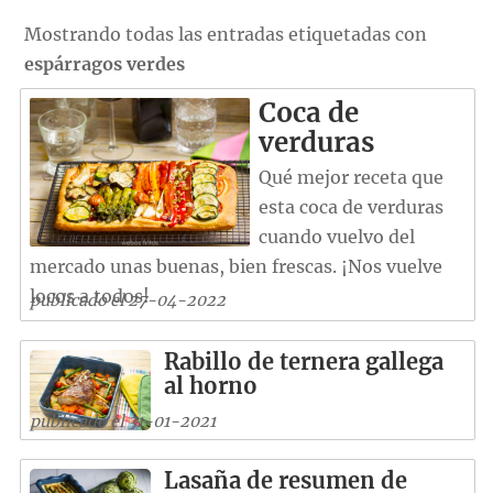
Mostrando todas las entradas etiquetadas con
espárragos verdes
Coca de
verduras
Qué mejor receta que
esta coca de verduras
cuando vuelvo del
mercado unas buenas, bien frescas. ¡Nos vuelve
locos a todos!
publicado el 27-04-2022
Rabillo de ternera gallega
al horno
publicado el 31-01-2021
Lasaña de resumen de