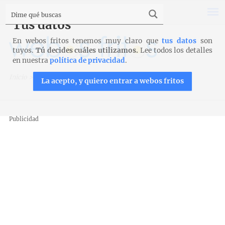
Tus datos
En webos fritos tenemos muy claro que
tus datos
son
tuyos.
Tú decides cuáles utilizamos.
Lee todos los detalles
en nuestra
política de privacidad
.
Inicio
>
Recetas
>
Ensaladas
>
Ensalada de garbanzos
La acepto, y quiero entrar a webos fritos
Publicidad