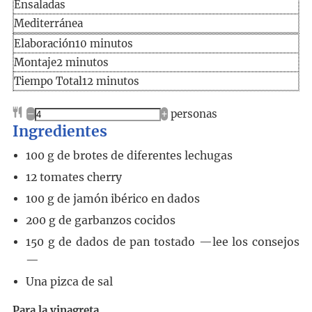
Ensaladas
Mediterránea
Elaboración
minutos
Elaboración
10
minutos
minutos
Montaje
2
minutos
Tiempo
minutos
Tiempo Total
12
minutos
total
–
+
personas
Ingredientes
100
g
de brotes de diferentes lechugas
12
tomates cherry
100
g
de jamón ibérico en dados
200
g
de garbanzos cocidos
150
g
de dados de pan tostado
—lee los consejos
—
Una pizca de sal
Para la vinagreta