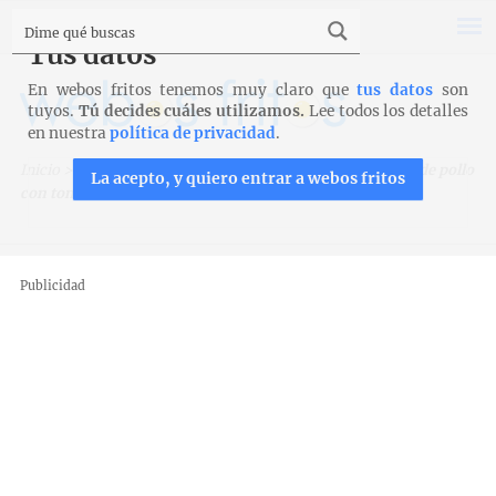
Tus datos
En webos fritos tenemos muy claro que
tus datos
son
tuyos.
Tú decides cuáles utilizamos.
Lee todos los detalles
en nuestra
política de privacidad
.
Inicio
>
Recetas
>
Carnes y aves
>
Hojaldre de albóndigas de pollo
La acepto, y quiero entrar a webos fritos
con tomate
Publicidad