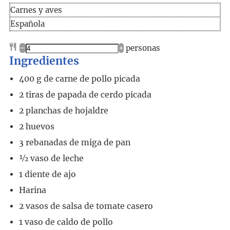
Carnes y aves
Española
–
+
personas
Ingredientes
400
g
de carne de pollo picada
2
tiras de papada de cerdo picada
2
planchas
de hojaldre
2
huevos
3
rebanadas de miga de pan
½
vaso
de leche
1
diente de ajo
Harina
2
vasos
de salsa de tomate casero
1
vaso
de caldo de pollo