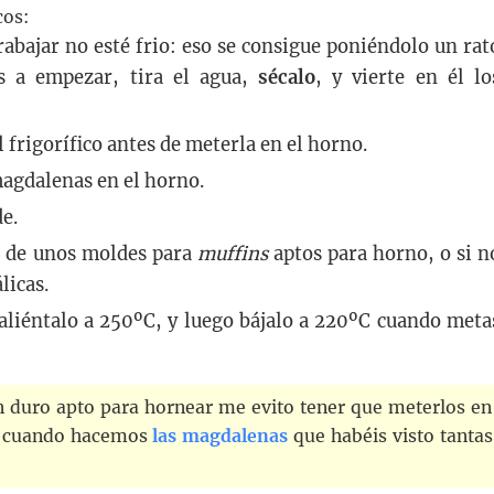
cos:
rabajar no esté frio: eso se consigue poniéndolo un rat
as a empezar, tira el agua,
sécalo
, y vierte en él lo
 frigorífico antes de meterla en el horno.
magdalenas en el horno.
e.
o de unos moldes para
muffins
aptos para horno, o si n
licas.
aliéntalo a 250ºC, y luego bájalo a 220ºC cuando meta
 duro apto para hornear me evito tener que meterlos en
que cuando hacemos
las magdalenas
que habéis visto tantas