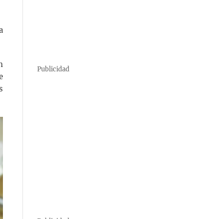
a
n
Publicidad
e
s