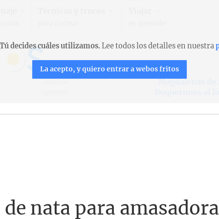
naje
Técnicas y trucos
Viajar
cocina
para cocinar
es aprender
Tú decides cuáles utilizamos.
Lee todos los detalles en nuestra
p
La acepto, y quiero entrar a webos fritos
Magdalenas de 
Anterior
Boquerones al l
Siguiente
 de nata para amasadora