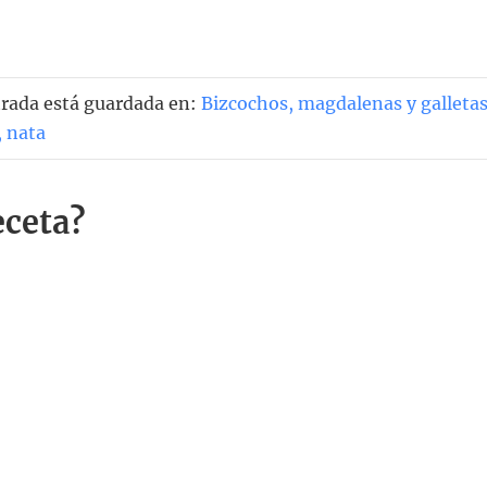
ntrada está guardada en:
Bizcochos, magdalenas y galleta
,
nata
eceta?