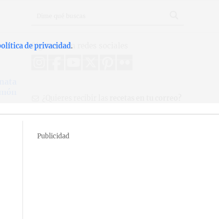
Síguenos en redes sociales
olítica de privacidad
.
nata
imón
¿Quieres recibir las
recetas en tu correo?
Publicidad