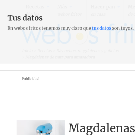
Recetas
Más
Hacer pan
Me
fáciles
webos fritos
en casa
de 
Tus datos
En webos fritos tenemos muy claro que
tus datos
son tuyos.
Inicio
>
Recetas
>
Bizcochos, magdalenas y galletas
>
Magdalenas de nata para amasadora
Publicidad
Magdalenas